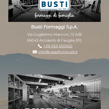
Busti Formaggi S.p.A.
Via Guglielmo Marconi, 13 A/B
56043 Acciaiolo di Fauglia (PI)
+39 050 650565
info@caseificiobusti.it