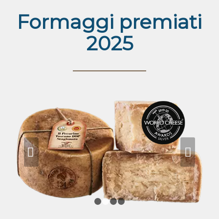
Formaggi premiati
2025
c
Succ
1
2
3
4