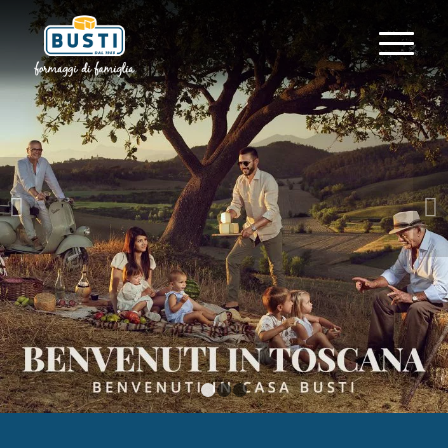
Succ
1
2
3