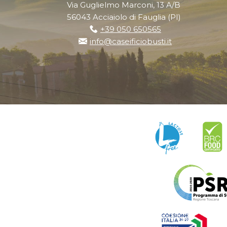
Via Guglielmo Marconi, 13 A/B
56043 Acciaiolo di Fauglia (PI)
+39 050 650565
info@caseificiobusti.it