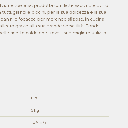
adizione toscana, prodotta con latte vaccino e ovino
tutti, grandi e piccini, per la sua dolcezza e la sua
panini e focacce per merende sfiziose, in cucina
lleato grazie alla sua grande versatilità. Fonde
lle ricette calde che trova il suo migliore utilizzo.
FRCT
5 kg
+4°/+8° C