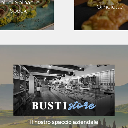
oll di Spinaci e
Omelette
Speck
Il nostro spaccio aziendale