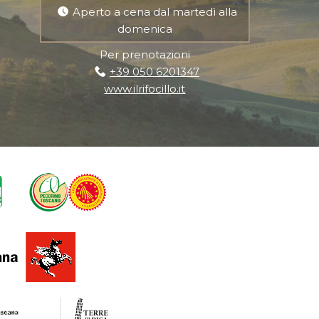
Aperto a cena dal martedì alla
domenica
Per prenotazioni
+39 050 6201347
www.ilrifocillo.it