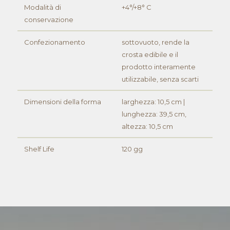
Modalità di
+4°/+8° C
conservazione
Confezionamento
sottovuoto, rende la
crosta edibile e il
prodotto interamente
utilizzabile, senza scarti
Dimensioni della forma
larghezza: 10,5 cm |
lunghezza: 39,5 cm,
altezza: 10,5 cm
Shelf Life
120 gg