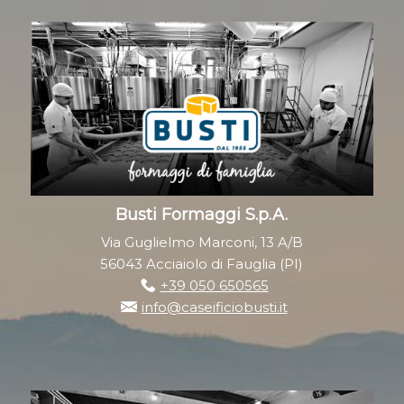
Busti Formaggi S.p.A.
Via Guglielmo Marconi, 13 A/B
56043 Acciaiolo di Fauglia (PI)
+39 050 650565
info@caseificiobusti.it