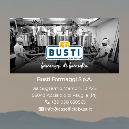
Busti Formaggi S.p.A.
Via Guglielmo Marconi, 13 A/B
56043 Acciaiolo di Fauglia (PI)
+39 050 650565
info@caseificiobusti.it