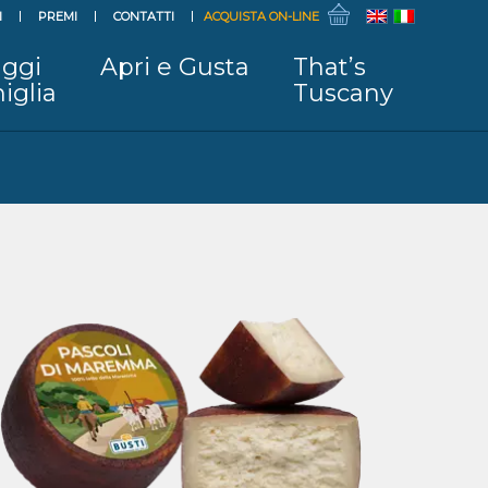
I
PREMI
CONTATTI
ACQUISTA ON-LINE
ggi
Apri e Gusta
That’s
iglia
Tuscany