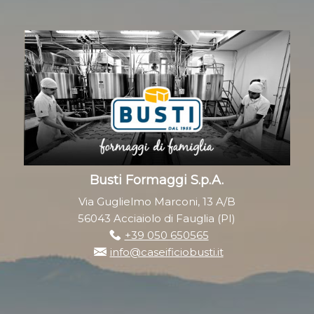
Busti Formaggi S.p.A.
Via Guglielmo Marconi, 13 A/B
56043 Acciaiolo di Fauglia (PI)
+39 050 650565
info@caseificiobusti.it