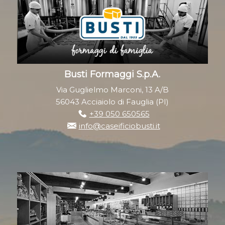
Busti Formaggi S.p.A.
Via Guglielmo Marconi, 13 A/B
56043 Acciaiolo di Fauglia (PI)
+39 050 650565
info@caseificiobusti.it