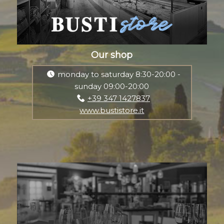
Our shop
monday to saturday 8:30-20:00 -
sunday 09:00-20:00
+39 347 1427837
www.bustistore.it