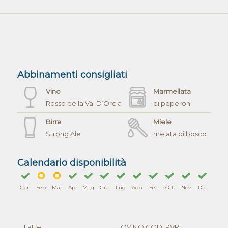
Abbinamenti consigliati
Vino
Marmellata
Rosso della Val D’Orcia
di peperoni
Birra
Miele
Strong Ale
melata di bosco
Calendario disponibilità
Gen
Feb
Mar
Apr
Mag
Giu
Lug
Ago
Set
Ott
Nov
Dic
Latte
OVINO COD. PVPI