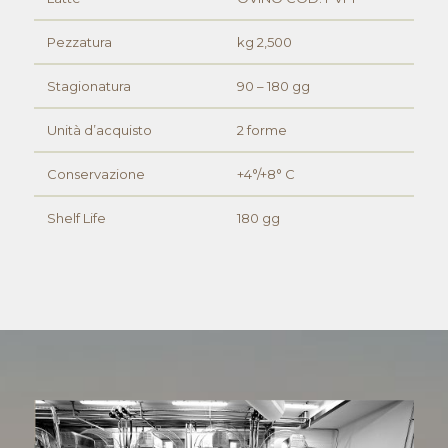
Pezzatura
kg 2,500
Stagionatura
90 – 180 gg
Unità d’acquisto
2 forme
Conservazione
+4°/+8° C
Shelf Life
180 gg