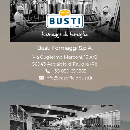
Busti Formaggi S.p.A.
Via Guglielmo Marconi, 13 A/B
56043 Acciaiolo di Fauglia (PI)
+39 050 650565
info@caseificiobusti.it