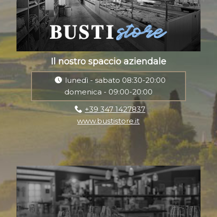
Il nostro spaccio aziendale
lunedì - sabato 08:30-20:00
domenica - 09:00-20:00
+39 347 1427837
www.bustistore.it