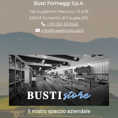
Busti Formaggi S.p.A.
Via Guglielmo Marconi, 13 A/B
56043 Acciaiolo di Fauglia (PI)
+39 050 650565
info@caseificiobusti.it
Il nostro spaccio aziendale