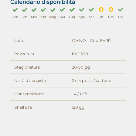
Calendario disponibilità
Gen
Feb
Mar
Apr
Mag
Giu
Lug
Ago
Set
Ott
Nov
Dic
Latte
OVINO – Cod. FVRP
Pezzatura
Kg 1,500
Stagionatura
20-30 gg
Unità d’acquisto
2 o 4 pezzi / cartone
Conservazione
+4 / +8°C
Shelf Life
120 gg