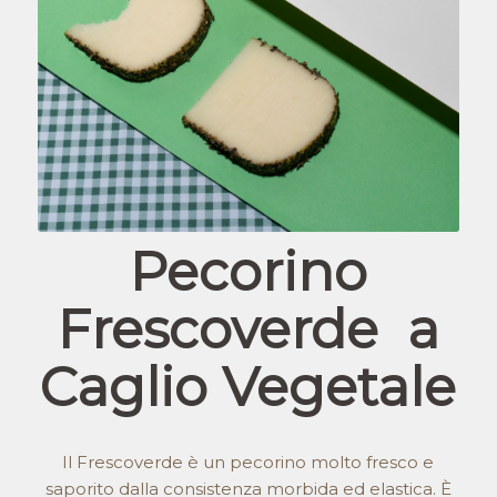
Pecorino
Frescoverde a
Caglio Vegetale
Il Frescoverde è un pecorino molto fresco e
saporito dalla consistenza morbida ed elastica. È