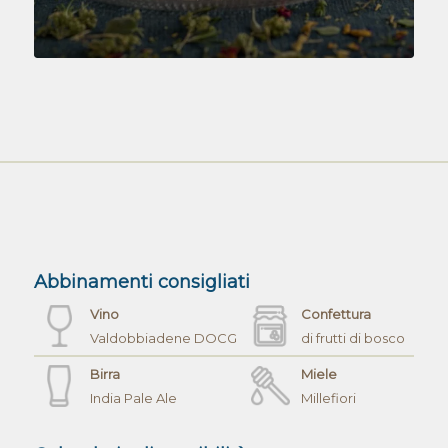
Abbinamenti consigliati
Vino
Confettura
Valdobbiadene DOCG
di frutti di bosco
Birra
Miele
India Pale Ale
Millefiori