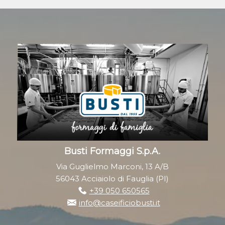
Busti Formaggi S.p.A.
Via Guglielmo Marconi, 13 A/B
56043 Acciaiolo di Fauglia (PI)
+39 050 650565
info@caseificiobusti.it