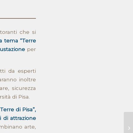
toranti che si
a tema “Terre
gustazione
per
ti da esperti
aranno inoltre
re, sicurezza
ità di Pisa.
Terre di Pisa”,
 di attrazione
binano arte,