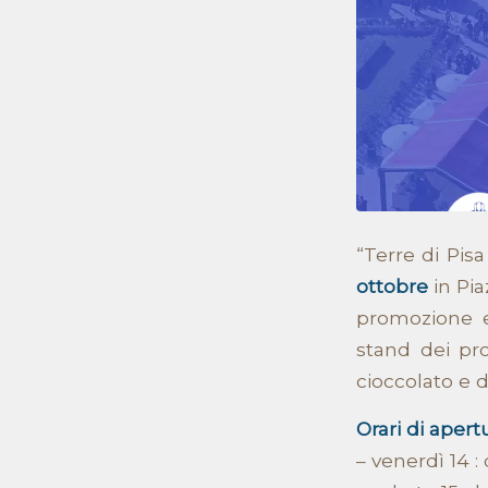
“Terre di Pis
ottobre
in Pia
promozione e 
stand dei prod
cioccolato e d
Orari di aper
– venerdì 14 : 