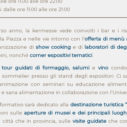
lle ore 11.00 alle ore 22.00
 dalle ore 11.00 alle ore 21.00
o anno, la kermesse vede coinvolti i bar e i ris
la Piazza e nelle vie intorno con l’
offerta di menù 
ganizzazione di
show
cooking
e di
laboratori di de
ini, nonché
corner espositivi tematici
.
tour guidati di formaggio,
salumi
e
vino
condot
 sommelier presso gli stand degli espositori. Ci s
nimazione con seminari su educazione alimenta
 e sana alimentazione in collaborazione con l’Univers
formativo sarà dedicato alla
destinazione turistica “
oni sulle
aperture di musei e dei principali luoghi
n città che in provincia, sulle
visite guidate
che com