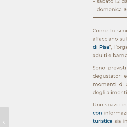
– sabato 15: da
– domenica 16:
Come lo scors
affacciano sul
di Pisa
”, l’or
adulti e bamb
Sono previsti
degustatori e
momenti di a
degli alimenti
Uno spazio in
con
informazi
Busti a B2Cheese
turistica
sia i
2022