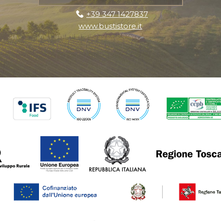
+39 347 1427837
www.bustistore.it