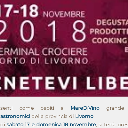
esenti come ospiti a
MareDiVino
grande v
astronomici
della provincia di
Livorno
.
 di
sabato 17 e domenica 18 novembre
, si terrà pre