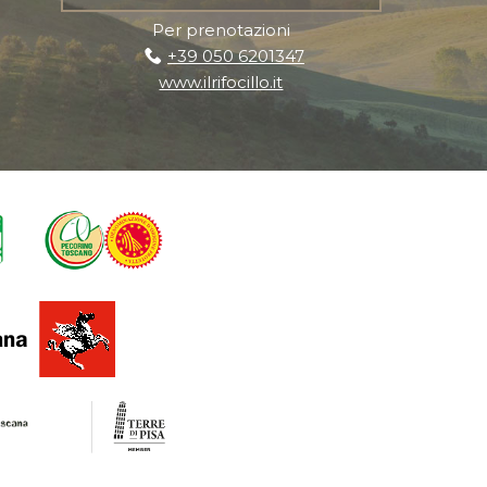
Per prenotazioni
+39 050 6201347
www.ilrifocillo.it