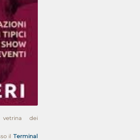
etrina dei
sso il
Terminal