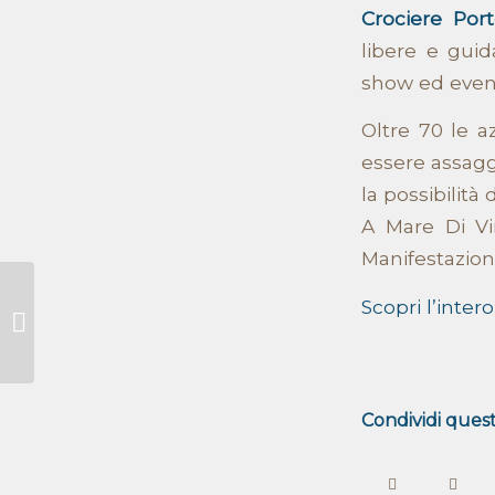
Crociere Por
libere e guid
show ed event
Oltre 70 le 
essere assaggi
la possibilità d
A Mare Di Vi
Manifestazion
Scopri l’inte
Presenti al Pisa Food
and Wine Festival
Condividi quest