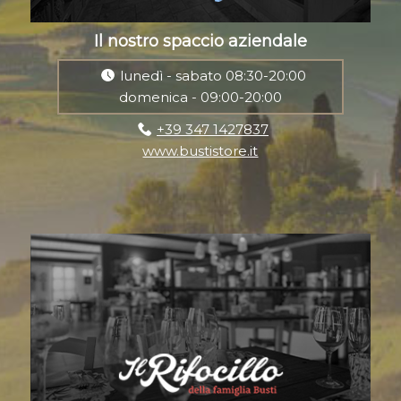
Il nostro spaccio aziendale
lunedì - sabato 08:30-20:00
domenica - 09:00-20:00
+39 347 1427837
www.bustistore.it