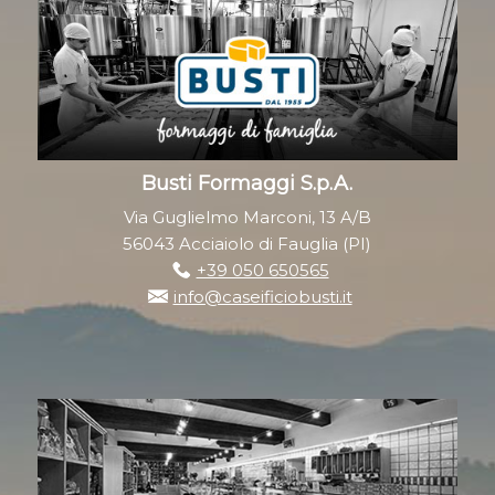
Busti Formaggi S.p.A.
Via Guglielmo Marconi, 13 A/B
56043 Acciaiolo di Fauglia (PI)
+39 050 650565
info@caseificiobusti.it