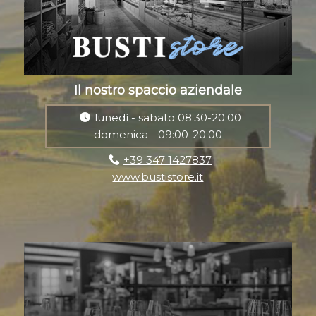
Il nostro spaccio aziendale
lunedì - sabato 08:30-20:00
domenica - 09:00-20:00
+39 347 1427837
www.bustistore.it