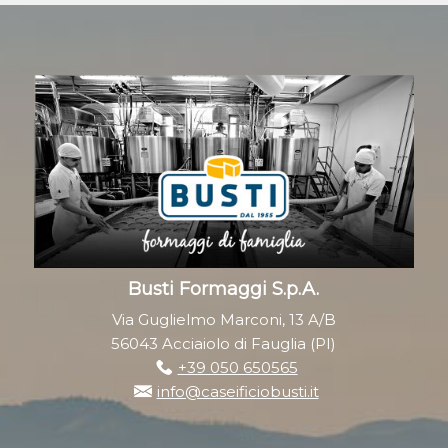
Busti Formaggi S.p.A.
Via Guglielmo Marconi, 13 A/B
56043 Acciaiolo di Fauglia (PI)
+39 050 650565
info@caseificiobusti.it