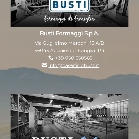
Busti Formaggi S.p.A.
Via Guglielmo Marconi, 13 A/B
56043 Acciaiolo di Fauglia (PI)
+39 050 650565
info@caseificiobusti.it