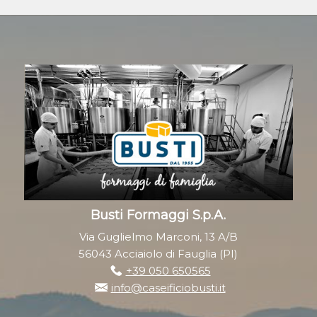
Busti Formaggi S.p.A.
Via Guglielmo Marconi, 13 A/B
56043 Acciaiolo di Fauglia (PI)
+39 050 650565
info@caseificiobusti.it