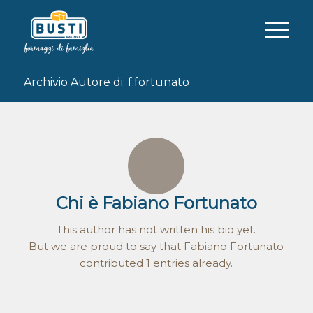
Archivio Autore di: f.fortunato
Chi è
Fabiano Fortunato
This author has not written his bio yet.
But we are proud to say that
Fabiano Fortunato
contributed 1 entries already.