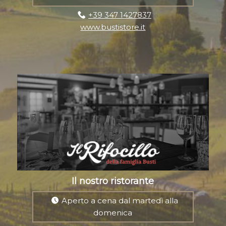
+39 347 1427837
www.bustistore.it
Il nostro ristorante
Aperto a cena dal martedì alla
domenica