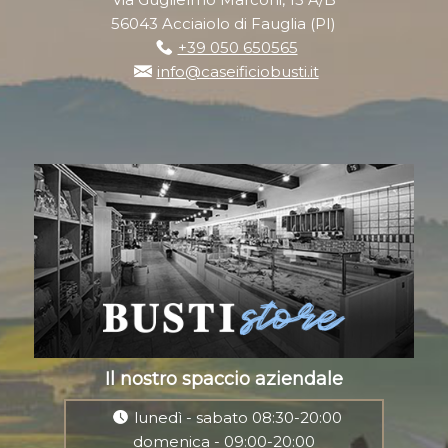
56043 Acciaiolo di Fauglia (PI)
+39 050 650565
info@caseificiobusti.it
Il nostro spaccio aziendale
lunedì - sabato 08:30-20:00
domenica - 09:00-20:00