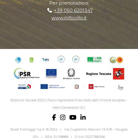
Per prenotazioni
+39 050 6201347
www.ilrifocillo.it
Bilancio Sociale 2023
|
Parco Agrisolare finanziato dall'Unione europea -
Next Generation EU
Busti Formaggi S.p.A. © 2024 | Via Guglielmo Marconi 13 A/B - Fauglia
(PI) | REA: PI 108889 | P.IVA: 01227380506