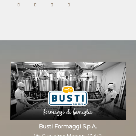
Busti Formaggi S.p.A.
Via Guglielmo Marconi, 13 A/B